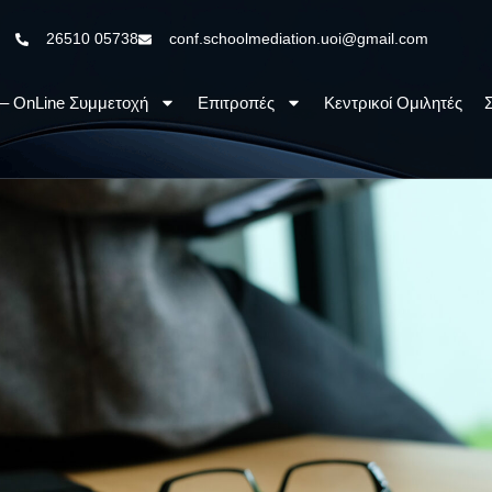
26510 05738
conf.schoolmediation.uoi@gmail.com
– OnLine Συμμετοχή
Επιτροπές
Κεντρικοί Ομιλητές