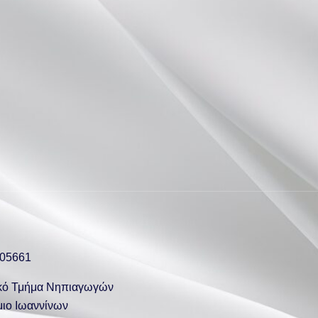
 05661
κό Τμήμα Νηπιαγωγών
ιο Ιωαννίνων