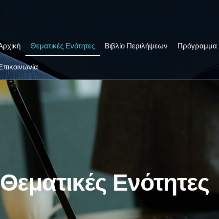
Αρχική
Θεματικές Ενότητες
Βιβλίο Περιλήψεων
Πρόγραμμα 
Επικοινωνία
Θεματικές Ενότητες