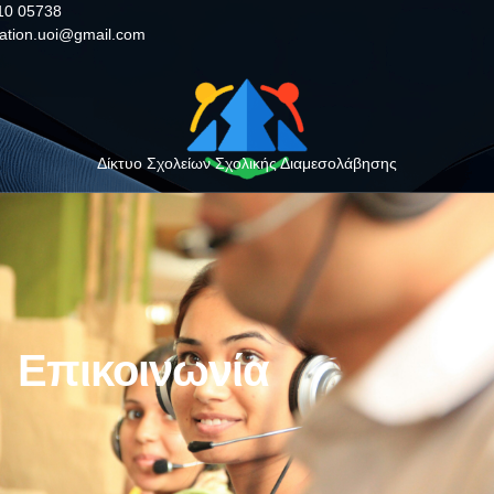
10 05738
iation.uoi@gmail.com
Δίκτυο Σχολείων Σχολικής Διαμεσολάβησης
Επικοινωνία