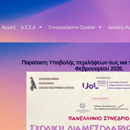
Αρχική
Δ.Σ.Σ.Δ
Συνεργαζόμενα Σχολεία
Δράσεις-Ημ
Παράταση Υποβολής περιλήψεων έως και 
Φεβρουαρίου 2026.