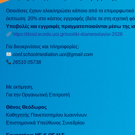
Οσοι/όσες έχουν ολοκληρώσει κάποιο από το επιμορφωτικά 
έκπτωση 20% στο κόστος εγγραφής (δείτε τα στη σχετική φ
Υποβολές και εγγραφές πραγματοποιούνται μέσω της ι
https://dssd.ecedu.uoi.gr/sxoliki-diamesolavisi-2026
Για διευκρινίσεις και πληροφορίες:
conf.schoolmediation.uoi@gmail.com
26510 05738
Με εκτίμηση,
Για την Οργανωτική Επιτροπή
Θάνος Θεόδωρος
Καθηγητής Πανεπιστημίου Ιωαννίνων
Επιστημονικά Υπεύθυνος Συνεδρίου