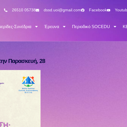
26510 05738
dssd.uoi@gmail.com
Facebook
Youtu
ερίδες-Συνέδρια
Έρευνα
Περιοδικό SOCEDU
Κ
την Παρασκευή, 28