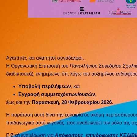
Αγαπητές και αγαπητοί συνάδελφοι,
Η Οργανωτική Επιτροπή του
Πανελλήνιου Συνεδρίου Σχολι
διαδικτυακά), ενημερώνει ότι, λόγω του αυξημένου ενδιαφέ
Υποβολή περιλήψεων
, και
Εγγραφή συμμετεχόντων/ουσών
,
έως και την
Παρασκευή, 28 Φεβρουαρίου 2026
.
Η παράταση αυτή δίνει την ευκαιρία σε ακόμη περισσότερους
παιδαγωγικό αυτό γεγονός, που αναδεικνύει τον ρόλο της σ
Ειδική ενημέρωση για
Απόφοιτους επιμόρφωσης ΚΕΔΙΒΙΜ