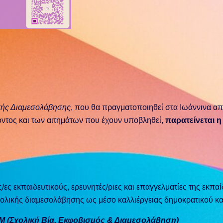
κής Διαμεσολάβησης
, που θα πραγματοποιηθεί στα Ιωάννινα α
ροντος και των αιτημάτων που έχουν υποβληθεί,
παρατείνεται 
/ες εκπαιδευτικούς, ερευνητές/ριες και επαγγελματίες της εκπ
χολικής διαμεσολάβησης ως μέσο καλλιέργειας δημοκρατικού και
 (Σχολική Βία, Εκφοβισμός & Διαμεσολάβηση)