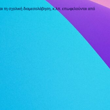
αι τη σχολική διαμεσολάβηση, κ.λπ. επωφελούνται από