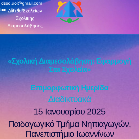
dssd.uoi@gmail.com
k
Youtube
Δίκτυο Σχολείων
Σχολικής
Διαμεσολάβησης
«Σχολική Διαμεσολάβηση: Εφαρμογή
Στα Σχολεία»
Επιμορφωτική Ημερίδα
Διαδικτυακά
15 Ιανουαρίου 2025
Παιδαγωγικό Τμήμα Νηπιαγωγών,
Πανεπιστήμιο Ιωαννίνων