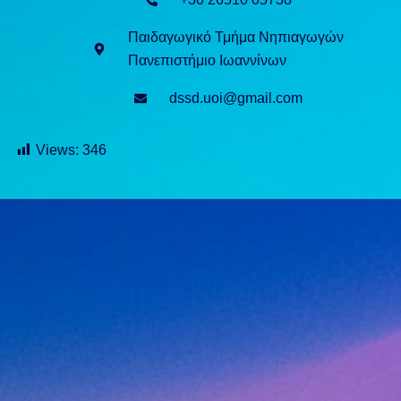
Παιδαγωγικό Τμήμα Νηπιαγωγών
Πανεπιστήμιο Ιωαννίνων
dssd.uoi@gmail.com
Views:
346