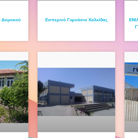
ο Δομοκού
Εσπερινό Γυμνάσιο Χαλκίδας
ΕΝΙ
Γ