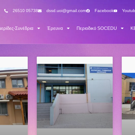
26510 05738
dssd.uoi@gmail.com
Facebook
Youtu
ερίδες-Συνέδρια
Έρευνα
Περιοδικό SOCEDU
Κ