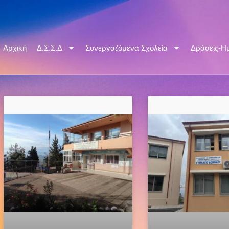
Αρχική
Δ.Σ.Σ.Δ
Συνεργαζόμενα Σχολεία
Δράσεις-Ημ