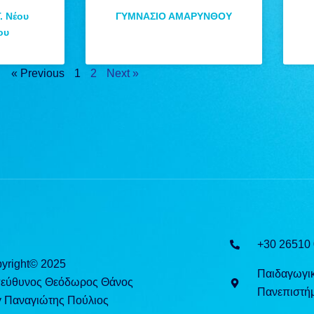
. Νέου
ΓΥΜΝΑΣΙΟ ΑΜΑΡΥΝΘΟΥ
ου
« Previous
1
2
Next »
+30 26510
yright© 2025
Παιδαγωγι
πεύθυνος Θεόδωρος Θάνος
Πανεπιστήμ
y Παναγιώτης Πούλιος