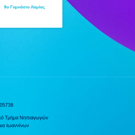
9ο Γυμνάσιο Λαμίας
 05738
κό Τμήμα Νηπιαγωγών
ιο Ιωαννίνων