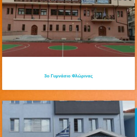
3ο Γυμνάσιο Φλώρινας