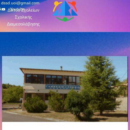
dssd.uoi@gmail.com
k
Youtube
Δίκτυο Σχολείων
Σχολικής
Διαμεσολάβησης