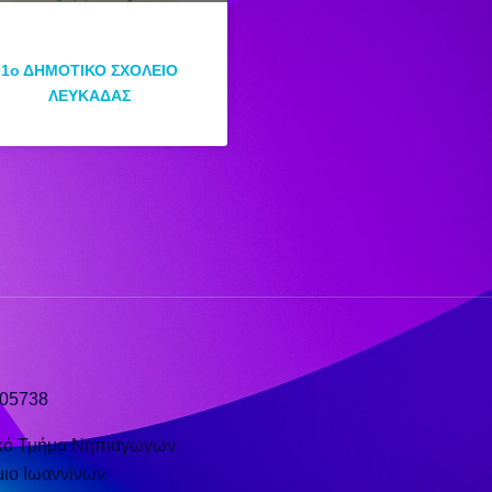
1ο ΔΗΜΟΤΙΚΟ ΣΧΟΛΕΙΟ
ΛΕΥΚΑΔΑΣ
 05738
κό Τμήμα Νηπιαγωγών
ιο Ιωαννίνων