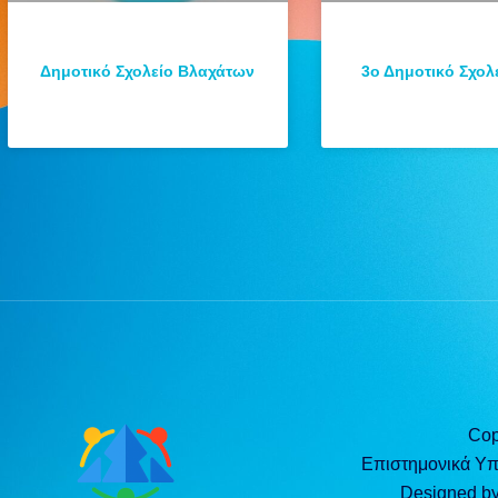
Δημοτικό Σχολείο Βλαχάτων
3ο Δημοτικό Σχολε
Cop
Επιστημονικά Υ
Designed b