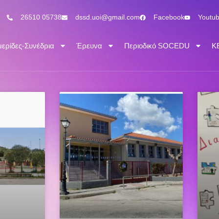
26510 05738
dssd.uoi@gmail.com
Facebook
Youtu
ερίδες-Συνέδρια
Έρευνα
Περιοδικό SOCEDU
Κ