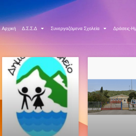
Αρχική
Δ.Σ.Σ.Δ
Συνεργαζόμενα Σχολεία
Δράσεις-Ημ