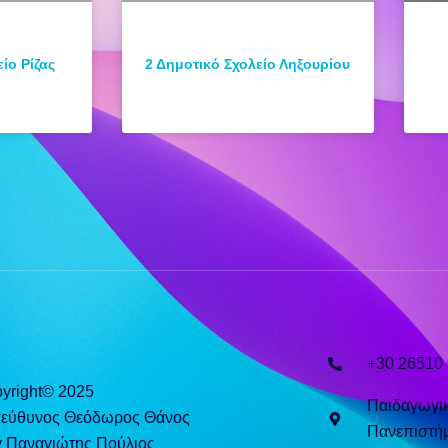
ίο Ρίζας
2 Δημοτικό Σχολείο Ληξουρίου
+30 26510
yright© 2025
Παιδαγωγι
πεύθυνος Θεόδωρος Θάνος
Πανεπιστήμ
y Παναγιώτης Πούλιος